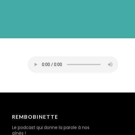
REMBOBINETTE
Le podcast qui donne la parole à nos
aînés !