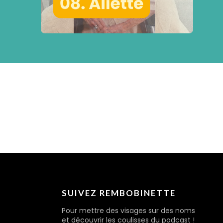
SUIVEZ REMBOBINETTE
Pour mettre des visages sur des noms
et découvrir les coulisses du podcast !